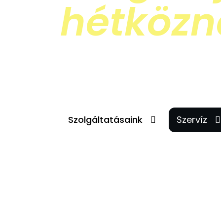
hétköz
Mi nem ismerjük a lehetetlent, a
Szolgáltatásaink
Szervíz