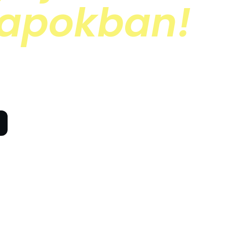
napokban!
mi elromlott azt megjavítjuk.